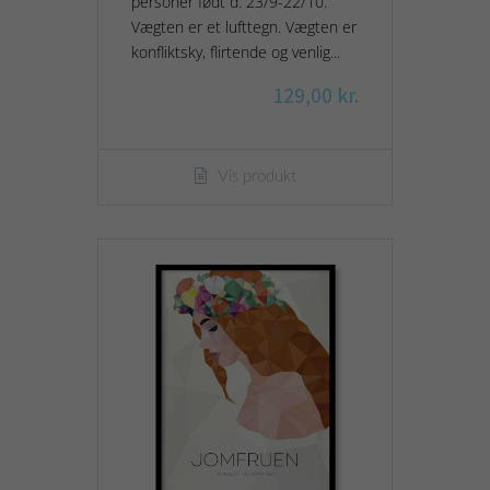
personer født d. 23/9-22/10.
Vægten er et lufttegn. Vægten er
konfliktsky, flirtende og venlig...
129,00 kr.
Vis produkt