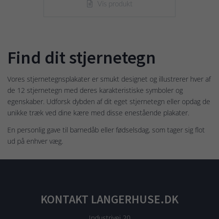
Vis produkt
Find dit stjernetegn
Vores stjernetegnsplakater er smukt designet og illustrerer hver af
de 12 stjernetegn med deres karakteristiske symboler og
egenskaber. Udforsk dybden af dit eget stjernetegn eller opdag de
unikke træk ved dine kære med disse enestående plakater.
En personlig gave til barnedåb eller fødselsdag, som tager sig flot
ud på enhver væg.
KONTAKT LANGERHUSE.DK
Industrivej 20