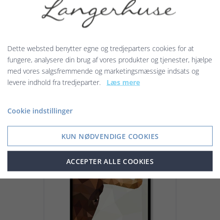
Stjernetegnet Tvillingen er til
personer født d. 22/5-21/6.
Tvillingen er et lufttegn. Tvillingen
er social, nysgerrig og
Dette websted benytter egne og tredjeparters cookies for at
åbenmundet...
fungere, analysere din brug af vores produkter og tjenester, hjælpe
med vores salgsfremmende og marketingsmæssige indsats og
129,00 kr.
levere indhold fra tredjeparter.
Læs mere
Cookie indstillinger
Vis produkt
KUN NØDVENDIGE COOKIES
ACCEPTER ALLE COOKIES