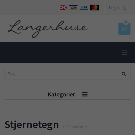
Login

0


Kategorier

Stjernetegn
(12 produkter)