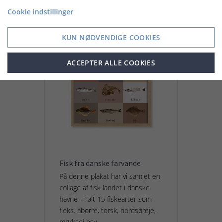
Cookie indstillinger
KUN NØDVENDIGE COOKIES
ACCEPTER ALLE COOKIES
Fisk fra danske farvande
På denne plakat har vi samlet en
collage af fisk landet i danske
havne - i alt 15 fiskearter som
f.eks. aborre, torsk, nordsøreje,
mørksej osv.