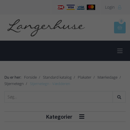
Login

0


Du er her:
Forside
Standard katalog
Plakater
Mærkedage
Stjernetegn
Stjernetegn - Vædderen
Kategorier
