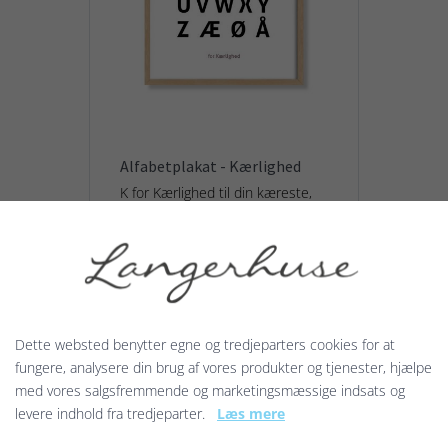
Alfabetplakat - Kærlighed
K for Kærlighed til din kæreste,
din ven, din familie - eller det dit
hjem eller en andens hjem
udstråler. Denne plakat er til en
væg i huset...
129,00 kr.
Dette websted benytter egne og tredjeparters cookies for at
fungere, analysere din brug af vores produkter og tjenester, hjælpe
med vores salgsfremmende og marketingsmæssige indsats og
Vis produkt
levere indhold fra tredjeparter.
Læs mere