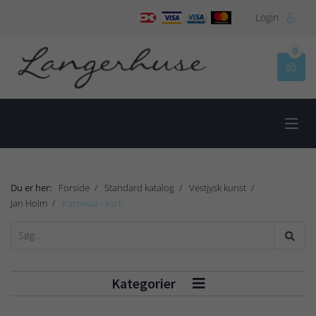
Login

0


Du er her:
Forside
Standard katalog
Vestjysk kunst
Jan Holm
Karneval - kort
Kategorier
