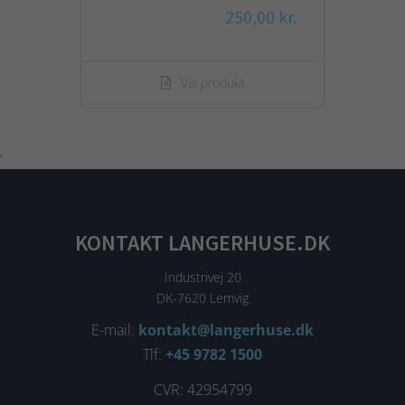
250,00 kr.
Vis produkt
'
KONTAKT LANGERHUSE.DK
Industrivej 20
DK-7620 Lemvig
E-mail:
kontakt@langerhuse.dk
Tlf:
+45 9782 1500
CVR: 42954799