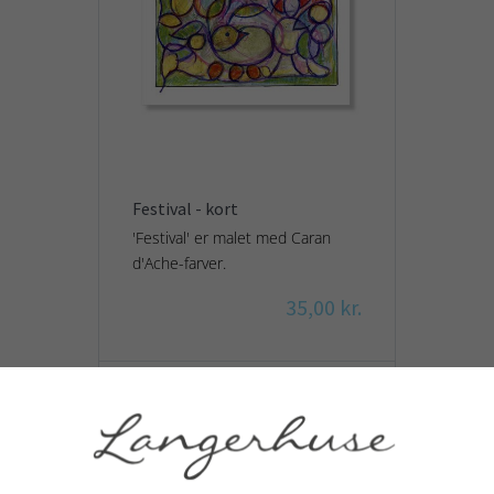
Festival - kort
'Festival' er malet med Caran
d'Ache-farver.
35,00 kr.
Vis produkt