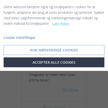
Dette websted benytter egne og tredjeparters cookies for at
fungere, analysere din brug af vores produkter og tjenester, hjælpe
med vores salgsfremmende og marketingsmæssige indsats og
levere indhold fra tredjeparter.
Læs mere
Cookie indstillinger
KUN NØDVENDIGE COOKIES
ACCEPTER ALLE COOKIES
Dragevejr - kort
'Dragevejr' er malet med Caran
d'Ache-farver.
35,00 kr.
Vis produkt