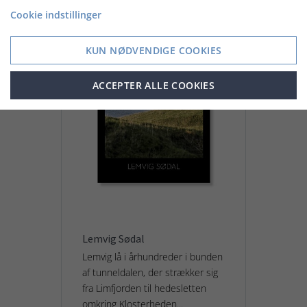
Cookie indstillinger
KUN NØDVENDIGE COOKIES
ACCEPTER ALLE COOKIES
Lemvig Sødal
Lemvig lå i århundreder i bunden
af tunneldalen, der strækker sig
fra Limfjorden til hedesletten
omkring Klosterheden...