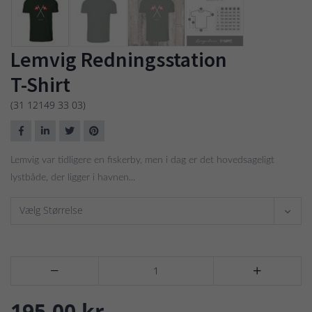
Lemvig Redningsstation
T-Shirt
(31 12149 33 03)
Lemvig var tidligere en fiskerby, men i dag er det hovedsageligt
lystbåde, der ligger i havnen...
Vælg Størrelse


195,00 kr.