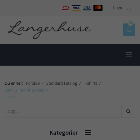
Login

0


Du er her:
Forside
Standard katalog
T-shirts
Lemvig Redningsstation
T-Shirt
Kategorier
