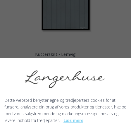
Kutterskilt - Lemvig
Motivet på denne plakat er et af
de tidlige kutterskilte i brunt og
med Dannebrogsflag på grå
baggrund og med navnetrækket
Lemvig.
129,00 kr.
Dette websted benytter egne og tredjeparters cookies for at
fungere, analysere din brug af vores produkter og tjenester, hjælpe
med vores salgsfremmende og marketingsmæssige indsats og
levere indhold fra tredjeparter.
Læs mere
Vis produkt