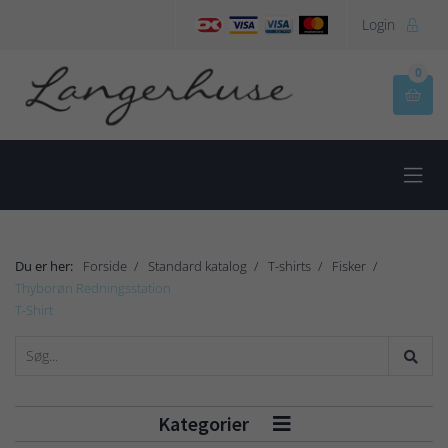
Login

0


Du er her:
Forside
Standard katalog
T-shirts
Fisker
Thyborøn Redningsstation
T-Shirt
Kategorier
