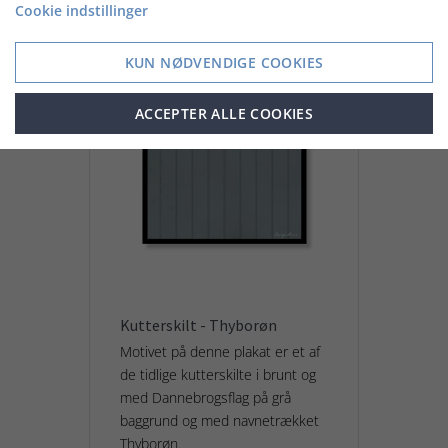
Cookie indstillinger
KUN NØDVENDIGE COOKIES
ACCEPTER ALLE COOKIES
Kutterskilt - Thyborøn
Motivet på denne plakat er et af
de tidlige kutterskilte i brunt og
med Dannebrogsflag på grå
baggrund og med navnetrækket
Thyborøn.