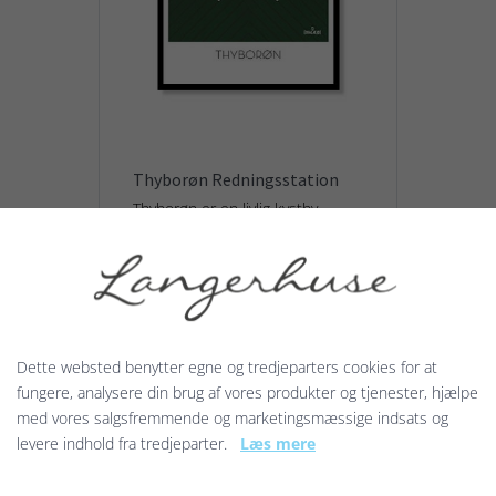
Thyborøn Redningsstation
Thyborøn er en livlig kystby
beliggende ved Vesterhavet i
Vestjylland. Byen er kendt for sit
aktive fiskeri og sin pulserende
turisme...
129,00 kr.
Dette websted benytter egne og tredjeparters cookies for at
fungere, analysere din brug af vores produkter og tjenester, hjælpe
med vores salgsfremmende og marketingsmæssige indsats og
Vis produkt
levere indhold fra tredjeparter.
Læs mere