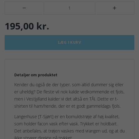


195,00 kr.
LÆG I KURV
Detaljer om produktet
Kender du også de der typer, som altid dummer sig eller
er uheldig? De fleste vil nok kalde vedkommende et fjols,
men i Vestjylland kalder vi det altså en TÅI. Dette er t-
shirten til ham/hende, der er et godt gammeldags fjols.
Langerhuse [T-Sjørt] er en bomuldstrøje af høj kvalitet,
som holder facon vask efter vask. Trykket er holdbart.
Det anbefales, at trøjen vaskes med vrangen ud, og at du
ikke stryger direkte på trykket.