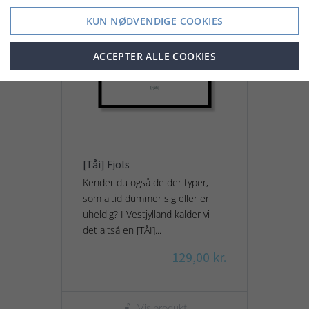
KUN NØDVENDIGE COOKIES
ACCEPTER ALLE COOKIES
[Tåi] Fjols
Kender du også de der typer,
som altid dummer sig eller er
uheldig? I Vestjylland kalder vi
det altså en [TÅI]...
129,00 kr.
Vis produkt