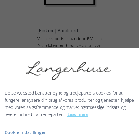
[Finkme] Bandeord
Verdens bedste bandeord! Vil din
Puch Maxi med mælkekasse ikke
starte, eller er fisken blev for
gammel? ...
129,00 kr.
Dette websted benytter egne og tredjeparters cookies for at
Vis produkt
fungere, analysere din brug af vores produkter og tjenester, hjælpe
med vores salgsfremmende og marketingsmæssige indsats og
levere indhold fra tredjeparter.
Læs mere
Cookie indstillinger