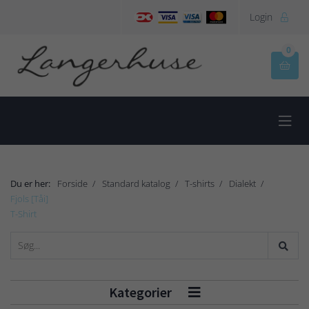
Login

0


Du er her:
Forside
Standard katalog
T-shirts
Dialekt
Fjols [Tåi]
T-Shirt
Kategorier
