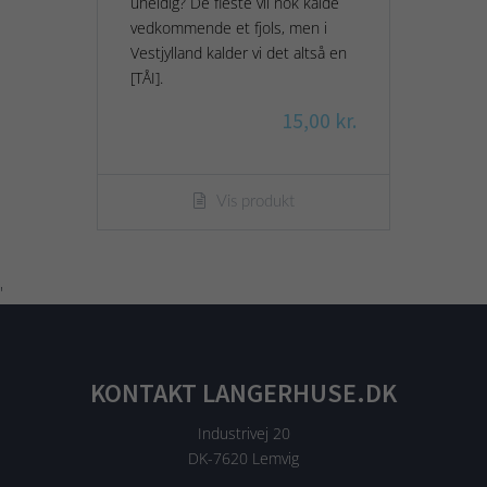
uheldig? De fleste vil nok kalde
vedkommende et fjols, men i
Vestjylland kalder vi det altså en
[TÅI].
15,00 kr.
Vis produkt
'
KONTAKT LANGERHUSE.DK
Industrivej 20
DK-7620 Lemvig