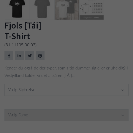
Fjols [Tåi]
T-Shirt
(31 11105 00 03)
Kender du også de der typer, som altid dummer sig eller er uheldig? I
Vestjylland kalder vi det altså en [TÅI]...
Vælg Størrelse
Vælg Farve