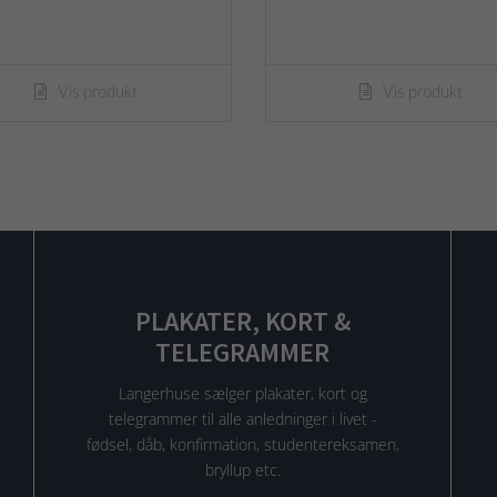
Vis produkt
Vis produkt
PLAKATER, KORT &
TELEGRAMMER
Langerhuse sælger plakater, kort og
telegrammer til alle anledninger i livet -
fødsel, dåb, konfirmation, studentereksamen,
bryllup etc.