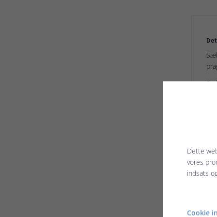
Det
Sæb
pra
Sæb
Pla
Ser
Try
Pap
Dette web
vores pro
indsats o
Rela
Cookie in