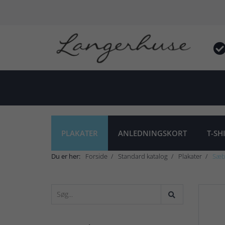
PLAKATER
ANLEDNINGSKORT
T-SH
Du er her:
Forside
Standard katalog
Plakater
Sæb