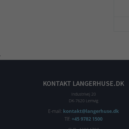
'
KONTAKT LANGERHUSE.DK
Industrivej 20
DK-7620 Lemvig
E-mail:
kontakt@langerhuse.dk
Tlf:
+45 9782 1500