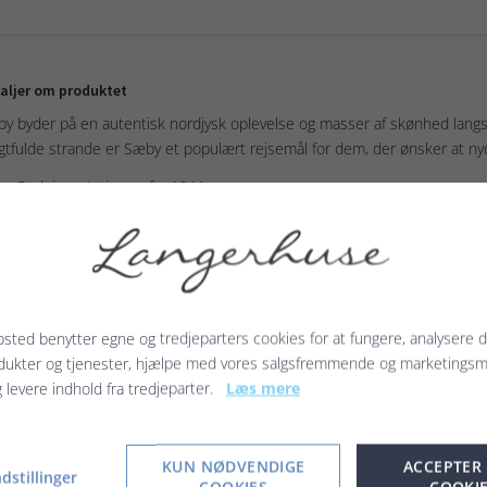
aljer om produktet
y byder på en autentisk nordjysk oplevelse og masser af skønhed langs 
gtfulde strande er Sæby et populært rejsemål for dem, der ønsker at nyd
y Redningsstation er fra 1911.
katerne fåes i forskellige størrelser. Ligeledes kan der vælges med elle
ie: Fisker-tema
k: CMYK 4+0
irkvalitet: 250g - Ubehandlet papir
sted benytter egne og tredjeparters cookies for at fungere, analysere d
dukter og tjenester, hjælpe med vores salgsfremmende og marketings
g levere indhold fra tredjeparter.
Læs mere
terede produkter
KUN NØDVENDIGE
ACCEPTER
dstillinger