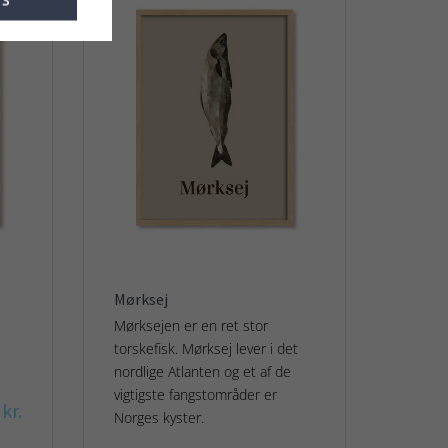
ES
Mørksej
Mørksejen er en ret stor
torskefisk. Mørksej lever i det
nordlige Atlanten og et af de
vigtigste fangstområder er
kr.
Norges kyster.