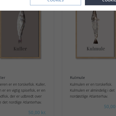
COOKIES
COOKI
ler
Kulmule
leren er en torskefisk. Kuller,
Kulmulen er en torskefisk.
 er en vigtig spisefisk, er en
Kulmulen er almindelig i det
dfisk, der er udbredt over
nordøstlige Atlanterhav.
e det nordlige Atlanterhav.
50,00 
50,00 kr.