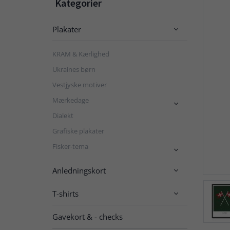
Kategorier
Plakater

KRAM & Kærlighed
Ukraines børn
Vestjyske motiver
Mærkedage

Dialekt
Grafiske plakater
Fisker-tema

Anledningskort

T-shirts

Gavekort & - checks