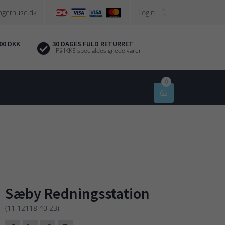
ngerhuse.dk
Login

00 DKK
30 DAGES FULD RETURRET
- På IKKE specialdesignede varer
0

Sæby Redningsstation
(11 12118 40 23)