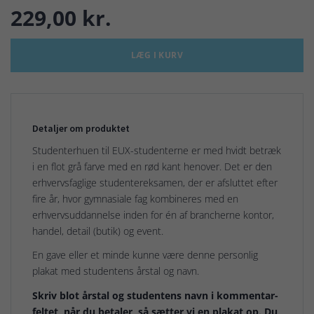
229,00 kr.
LÆG I KURV
Detaljer om produktet
Studenterhuen til EUX-studenterne er med hvidt betræk
i en flot grå farve med en rød kant henover. Det er den
erhvervsfaglige studentereksamen, der er afsluttet efter
fire år, hvor gymnasiale fag kombineres med en
erhvervsuddannelse inden for én af brancherne kontor,
handel, detail (butik) og event.
En gave eller et minde kunne være denne personlig
plakat med studentens årstal og navn.
Skriv blot årstal og studentens navn i kommentar-
feltet, når du betaler, så sætter vi en plakat op. Du