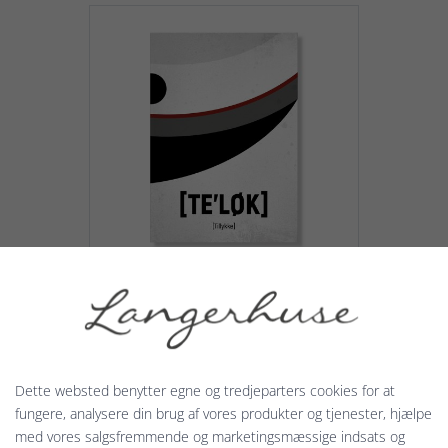
Student - EUX - Dialekt
Studenterhuen til EUX-
studenterne er med hvidt
Dette websted benytter egne og tredjeparters cookies for at
betræk i en flot grå farve med en
fungere, analysere din brug af vores produkter og tjenester, hjælpe
rød kant henover...
med vores salgsfremmende og marketingsmæssige indsats og