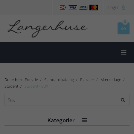
Login

0


Du er her:
Forside
Standard katalog
Plakater
Mærkedage
Student
Student - EUX
Kategorier
