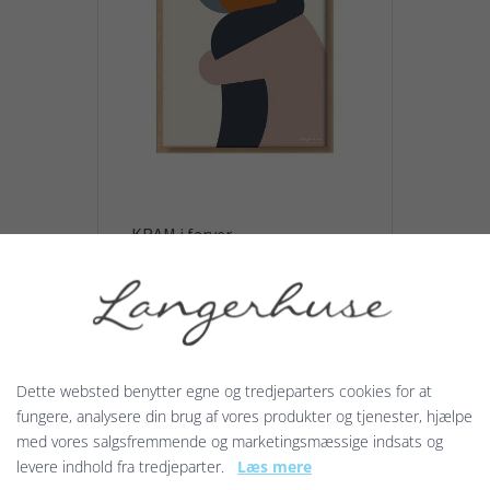
KRAM i farver
Giv et KRAM! til din mor, din far,
dine bedsteforældre, din ven
eller veninde. Du kan også give
et KRAM! til en god kollega eller...
129,00 kr.
Dette websted benytter egne og tredjeparters cookies for at
fungere, analysere din brug af vores produkter og tjenester, hjælpe
med vores salgsfremmende og marketingsmæssige indsats og
levere indhold fra tredjeparter.
Læs mere
Vis produkt