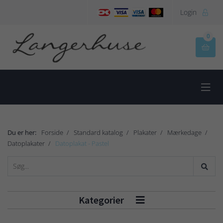
Login

0


Du er her:
Forside
Standard katalog
Plakater
Mærkedage
Datoplakater
Datoplakat - Pastel
Kategorier
