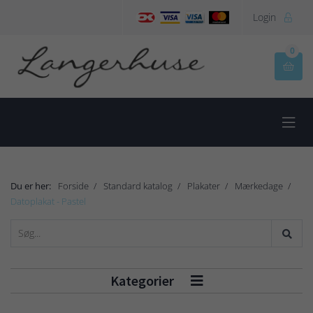
Login

0


Du er her:
Forside
Standard katalog
Plakater
Mærkedage
Datoplakat - Pastel
Kategorier
