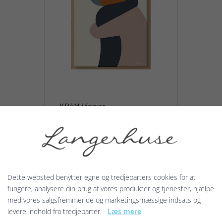
KRAM i farver
Giv et KRAM! til din mor, din far,
dine bedsteforældre, din ven
eller veninde. Du kan også give
et KRAM! til en god kollega eller...
129,00 kr.
Dette websted benytter egne og tredjeparters cookies for at
fungere, analysere din brug af vores produkter og tjenester, hjælpe
med vores salgsfremmende og marketingsmæssige indsats og
levere indhold fra tredjeparter.
Læs mere
Vis produkt