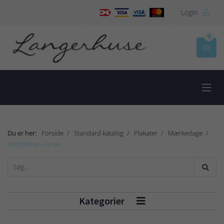
Login

0


Du er her:
Forside
Standard katalog
Plakater
Mærkedage
Datoplakat - Farve
Kategorier
