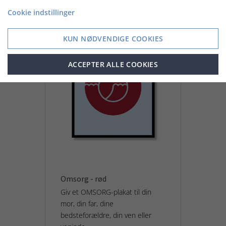
Cookie indstillinger
KUN NØDVENDIGE COOKIES
ACCEPTER ALLE COOKIES
Omsorg - rød
Giv et OMSORG-plakat til din
mor, din far, dine
bedsteforældre, din ven eller