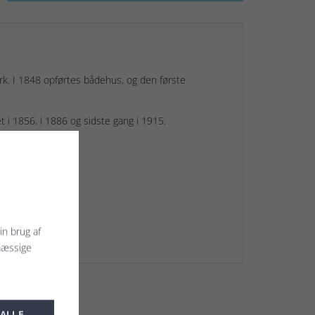
ark. I 1848 opførtes bådehus, og den første
 i 1856, i 1886 og sidste gang i 1915.
r uden ramme.
in brug af
mæssige
 ALLE