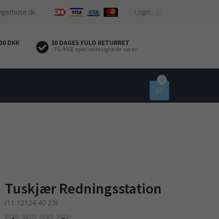
ngerhuse.dk
Login

00 DKK
30 DAGES FULD RETURRET
- På IKKE specialdesignede varer
0

Tuskjær Redningsstation
(11 12124 40 23)