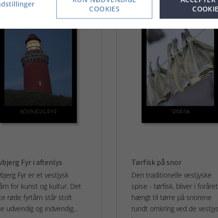
dstillinger
COOKIES
COOKI
bjerg Fyr i aftenlys
Tørfisk på snor
bjerg Fyr er et vestjysk
Den traditionelle vestjyske
tårn for kunst og kultur. Det
spise - tørfisk, bliver i foråret
tte røde fyrtårn står stolt
hængt til tørre på snorene
e udvendig og indvendig...
rundt omkring ved de vestjy