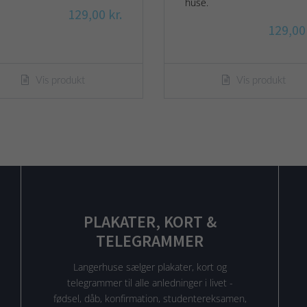
huse.
129,00 kr.
129,00 
Vis produkt
Vis produkt
PLAKATER, KORT &
TELEGRAMMER
Langerhuse sælger plakater, kort og
telegrammer til alle anledninger i livet -
fødsel, dåb, konfirmation, studentereksamen,