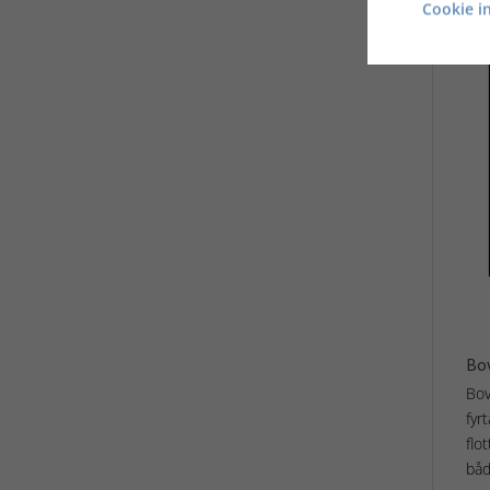
Cookie in
Bov
Bov
fyr
flo
båd