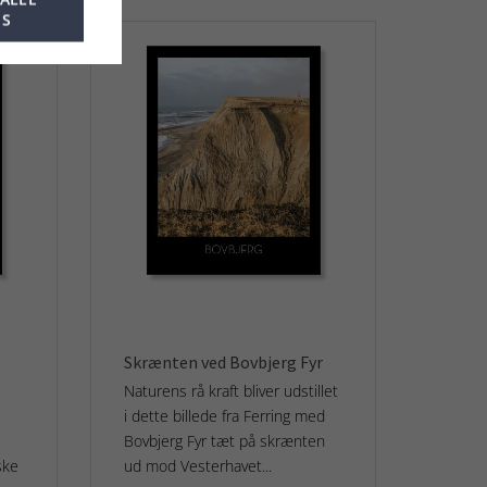
ES
Skrænten ved Bovbjerg Fyr
Naturens rå kraft bliver udstillet
i dette billede fra Ferring med
Bovbjerg Fyr tæt på skrænten
ske
ud mod Vesterhavet...