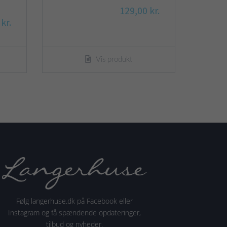
129,00 kr.
kr.
Vis produkt
Følg langerhuse.dk på Facebook eller
Instagram og få spændende opdateringer,
tilbud og nyheder.