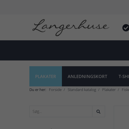
PLAKATER
ANLEDNINGSKORT
T-SH
Du er her:
Forside
Standard katalog
Plakater
Fisk