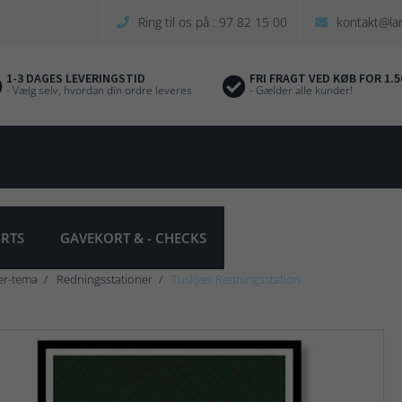
Ring til os på : 97 82 15 00
kontakt@la
1-3 DAGES LEVERINGSTID
FRI FRAGT VED KØB FOR 1.5
- Vælg selv, hvordan din ordre leveres
- Gælder alle kunder!
IRTS
GAVEKORT & - CHECKS
er-tema
Redningsstationer
Tuskjær Redningsstation