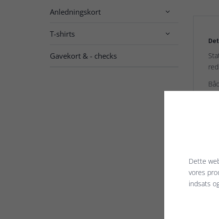
Anledningskort

T-shirts

Det
Gavekort & - checks
Sta
red
Båd
Red
Pla
Ser
Try
Pap
Dette web
vores pro
indsats o
Rela