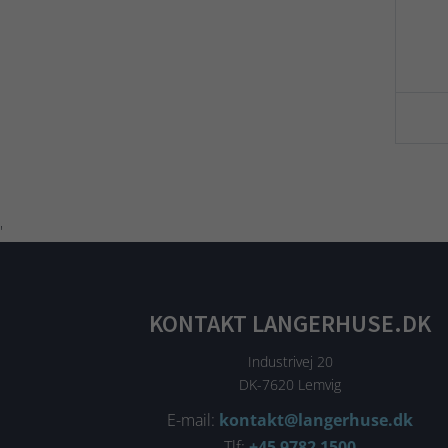
'
KONTAKT LANGERHUSE.DK
Industrivej 20
DK-7620 Lemvig
E-mail:
kontakt@langerhuse.dk
Tlf:
+45 9782 1500