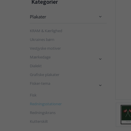
Kategorier
Plakater

KRAM & Kærlighed
Ukraines børn
Vestjyske motiver
Mærkedage

Dialekt
Grafiske plakater
Fisker-tema

Fisk
Redningsstationer
Redningskrans
Kutterskilt