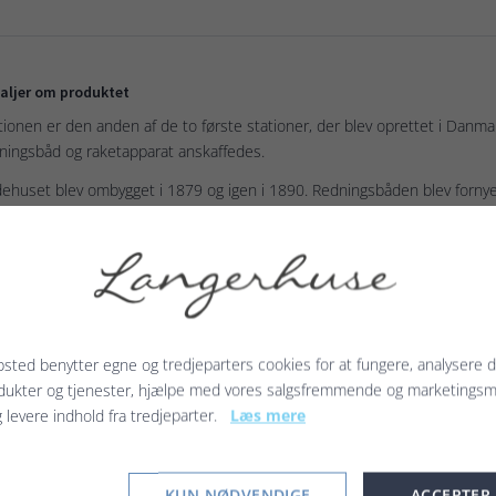
aljer om produktet
tionen er den anden af de to første stationer, der blev oprettet i Danm
ningsbåd og raketapparat anskaffedes.
ehuset blev ombygget i 1879 og igen i 1890. Redningsbåden blev fornyet
ningshuset lå først ved Mærsk, i dag vest for Kulturcenter Tuskær.
katerne fåes i forskellige størrelser. Ligeledes kan der vælges med elle
ie: Fisker-tema
k: CMYK 4+0
irkvalitet: 250g - Ubehandlet papir
sted benytter egne og tredjeparters cookies for at fungere, analysere d
dukter og tjenester, hjælpe med vores salgsfremmende og marketings
g levere indhold fra tredjeparter.
Læs mere
terede produkter
KUN NØDVENDIGE
ACCEPTER