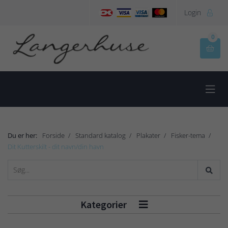
Login

0


Du er her:
Forside
Standard katalog
Plakater
Fisker-tema
Dit Kutterskilt - dit navn/din havn
Kategorier
