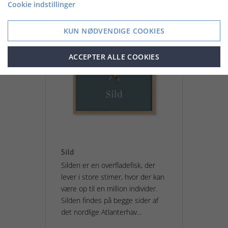
Cookie indstillinger
KUN NØDVENDIGE COOKIES
ACCEPTER ALLE COOKIES
Sild
Silden er en overfladefisk, der
lever i store stimer, hvor der kan
være op til en million individer.
Silden findes på begge sider af
det nordlige Atlanterhav...