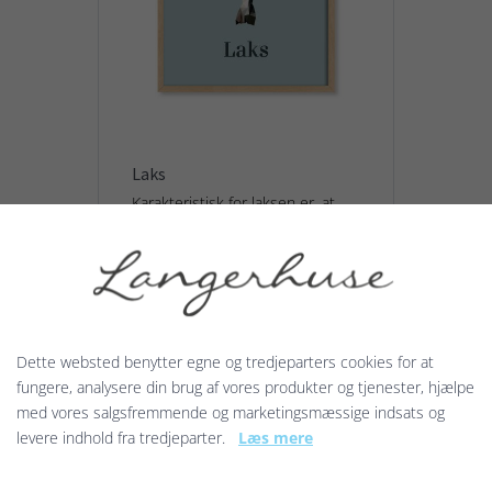
Laks
Karakteristisk for laksen er, at
både dens udseende og dens
levevis ændrer sig flere gange i
løbet af dens liv...
50,00 kr.
Dette websted benytter egne og tredjeparters cookies for at
fungere, analysere din brug af vores produkter og tjenester, hjælpe
Vis produkt
med vores salgsfremmende og marketingsmæssige indsats og
levere indhold fra tredjeparter.
Læs mere