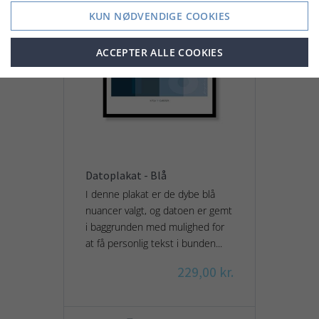
KUN NØDVENDIGE COOKIES
ACCEPTER ALLE COOKIES
Datoplakat - Blå
I denne plakat er de dybe blå
nuancer valgt, og datoen er gemt
i baggrunden med mulighed for
at få personlig tekst i bunden...
229,00 kr.