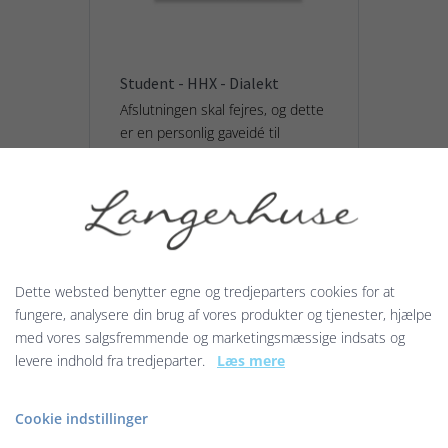
Student - HHX - Dialekt
Afslutningen skal fejres, og dette
er en personlig gaveidé til
studenten efter endt eksamen.
HHX studenten har et kongeblåt
bånd på huen...
20,00 kr.
Dette websted benytter egne og tredjeparters cookies for at
fungere, analysere din brug af vores produkter og tjenester, hjælpe
Vis produkt
med vores salgsfremmende og marketingsmæssige indsats og
levere indhold fra tredjeparter.
Læs mere
Cookie indstillinger