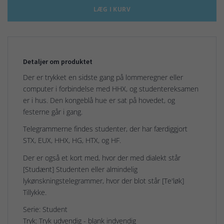
LÆG I KURV
Detaljer om produktet
Der er trykket en sidste gang på lommeregner eller
computer i forbindelse med HHX, og studentereksamen
er i hus. Den kongeblå hue er sat på hovedet, og
festerne går i gang.
Telegrammerne findes studenter, der har færdiggjort
STX, EUX, HHX, HG, HTX, og HF.
Der er også et kort med, hvor der med dialekt står
[Studænt] Studenten eller almindelig
lykønskningstelegrammer, hvor der blot står [Te'løk]
Tillykke.
Serie: Student
Tryk: Tryk udvendig - blank indvendig