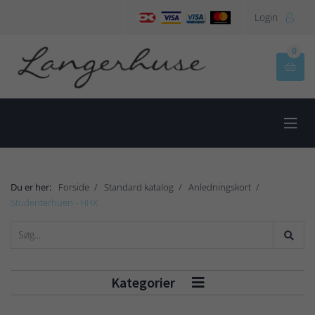
Login

0


Du er her:
Forside
Standard katalog
Anledningskort
Studenterhuen - HHX
Kategorier
