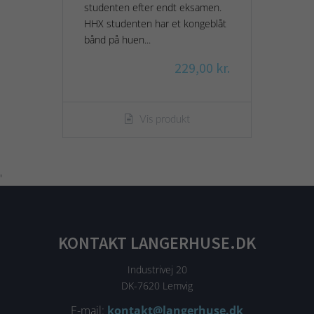
studenten efter endt eksamen.
HHX studenten har et kongeblåt
bånd på huen...
229,00 kr.
Vis produkt
'
KONTAKT LANGERHUSE.DK
Industrivej 20
DK-7620 Lemvig
E-mail:
kontakt@langerhuse.dk