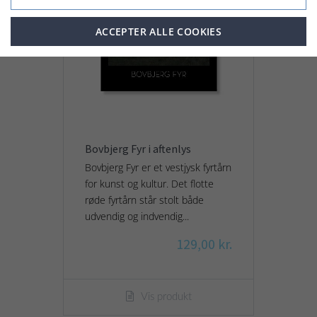
ACCEPTER ALLE COOKIES
Bovbjerg Fyr i aftenlys
Bovbjerg Fyr er et vestjysk fyrtårn
for kunst og kultur. Det flotte
røde fyrtårn står stolt både
udvendig og indvendig...
129,00 kr.
Vis produkt