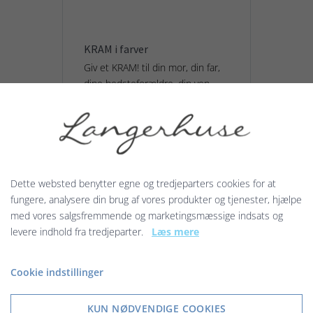
KRAM i farver
Giv et KRAM! til din mor, din far,
dine bedsteforældre, din ven
eller veninde. Du kan også give
et KRAM! til en god kollega eller...
129,00 kr.
Dette websted benytter egne og tredjeparters cookies for at
Vis produkt
fungere, analysere din brug af vores produkter og tjenester, hjælpe
med vores salgsfremmende og marketingsmæssige indsats og
levere indhold fra tredjeparter.
Læs mere
Cookie indstillinger
KUN NØDVENDIGE COOKIES