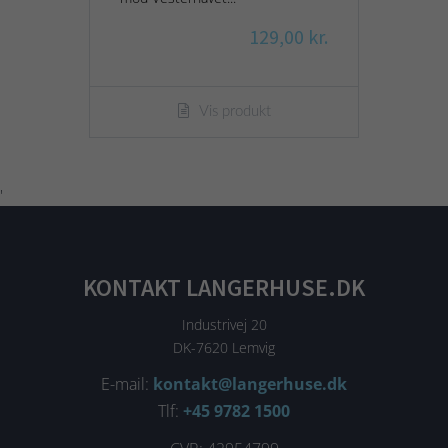
129,00 kr.
Vis produkt
'
KONTAKT LANGERHUSE.DK
Industrivej 20
DK-7620 Lemvig
E-mail:
kontakt@langerhuse.dk
Tlf:
+45 9782 1500