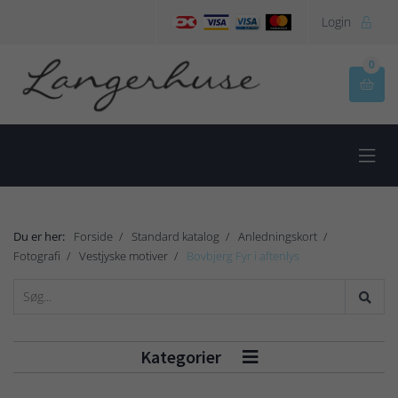
Login

0


Du er her:
Forside
Standard katalog
Anledningskort
Fotografi
Vestjyske motiver
Bovbjerg Fyr i aftenlys
Kategorier
