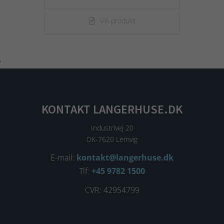
Vis produkt
'
KONTAKT LANGERHUSE.DK
Industrivej 20
DK-7620 Lemvig
E-mail:
kontakt@langerhuse.dk
Tlf:
+45 9782 1500
CVR: 42954799