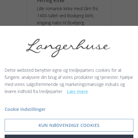
Ferring Kirke
Lille romansk kirke med tårn fra
1400-tallet ved Bovbjerg klint;
engang nabo til Bovbjerg
Badehotel ...
15,00 kr.
Vis produkt
Dette websted benytter egne og tredjeparters cookies for at
fungere, analysere din brug af vores produkter og tjenester, hjælpe
med vores salgsfremmende og marketingsmæssige indsats og
levere indhold fra tredjeparter.
Læs mere
Cookie indstillinger
KUN NØDVENDIGE COOKIES