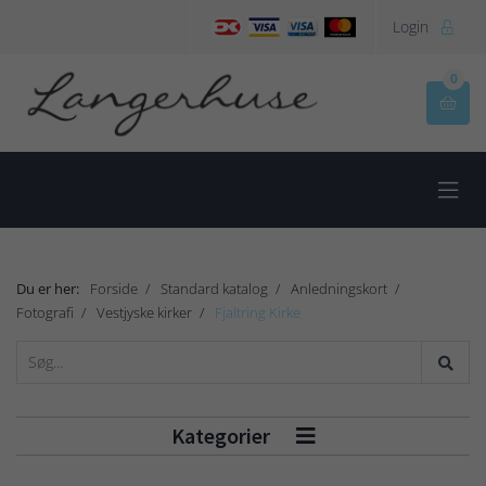
Login

0


Du er her:
Forside
Standard katalog
Anledningskort
Fotografi
Vestjyske kirker
Fjaltring Kirke
Kategorier
