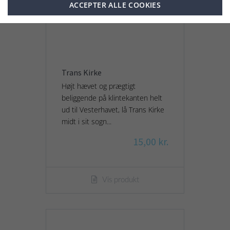
ACCEPTER ALLE COOKIES
Trans Kirke
Højt hævet og prægtigt
beliggende på klintekanten helt
ud til Vesterhavet, lå Trans Kirke
midt i sit sogn...
15,00 kr.
Vis produkt