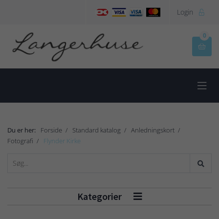
Login

0


Du er her:
Forside
Standard katalog
Anledningskort
Fotografi
Flynder Kirke
Kategorier
