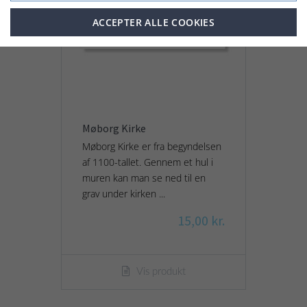
ACCEPTER ALLE COOKIES
Møborg Kirke
Møborg Kirke er fra begyndelsen
af 1100-tallet. Gennem et hul i
muren kan man se ned til en
grav under kirken ...
15,00 kr.
Vis produkt