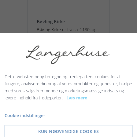
Bøvling Kirke
Bøvling Kirke er fra ca. 1180, og
kirken hørte oprindeligt under
herregården Ryssensten ...
15,00 kr.
Dette websted benytter egne og tredjeparters cookies for at
Vis produkt
fungere, analysere din brug af vores produkter og tjenester, hjælpe
med vores salgsfremmende og marketingsmæssige indsats og
levere indhold fra tredjeparter.
Læs mere
Cookie indstillinger
KUN NØDVENDIGE COOKIES