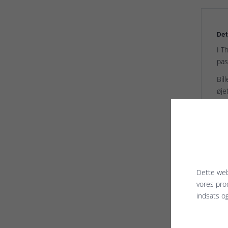
Det
I T
pas
Bil
øje
Kort
Ser
Try
Pap
Ink
Dette web
Ind
vores pro
indsats o