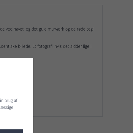
 ude ved havet, og det gule murværk og de røde tegl
entiske billede. Et fotografi, hvis det sidder lige i
in brug af
mæssige