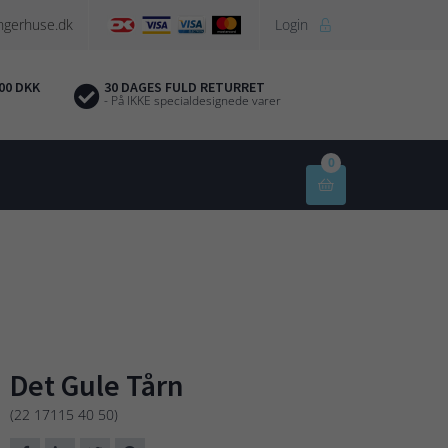
ngerhuse.dk
Login

00 DKK
30 DAGES FULD RETURRET
- På IKKE specialdesignede varer
0

Det Gule Tårn
(22 17115 40 50)