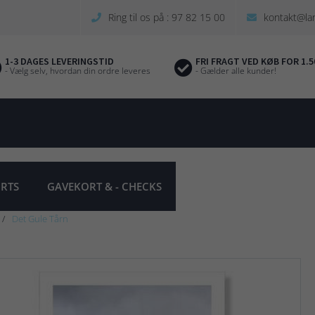
Ring til os på : 97 82 15 00
kontakt@la
1-3 DAGES LEVERINGSTID
FRI FRAGT VED KØB FOR 1.5
- Vælg selv, hvordan din ordre leveres
- Gælder alle kunder!
IRTS
GAVEKORT & - CHECKS
Det Gule Tårn