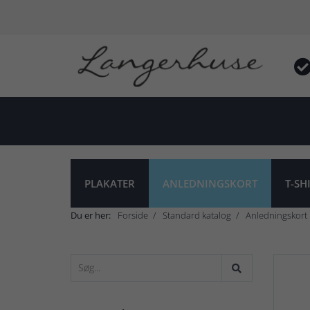
PLAKATER
ANLEDNINGSKORT
T-SH
Du er her:
Forside
Standard katalog
Anledningskort