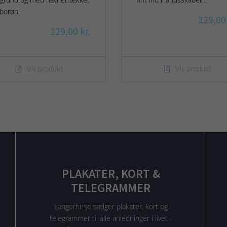
borøn.
129,00 
129,00 kr.
Vis produkt
Vis produkt
PLAKATER, KORT &
TELEGRAMMER
Langerhuse sælger plakater, kort og
telegrammer til alle anledninger i livet -