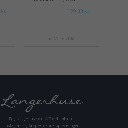
kr.
129,00 kr.
Vis produkt
Følg langerhuse.dk på Facebook eller
Instagram og få spændende opdateringer,