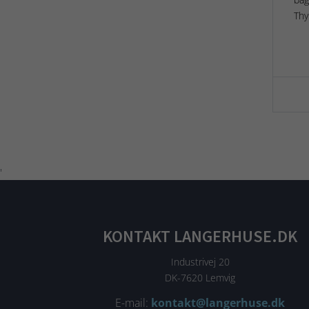
Thy
'
KONTAKT LANGERHUSE.DK
Industrivej 20
DK-7620 Lemvig
E-mail:
kontakt@langerhuse.dk