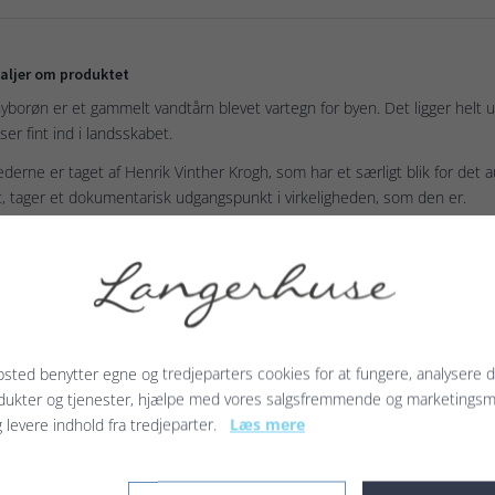
aljer om produktet
hyborøn er et gammelt vandtårn blevet vartegn for byen. Det ligger helt
ser fint ind i landsskabet.
lederne er taget af Henrik Vinther Krogh, som har et særligt blik for det aut
t, tager et dokumentarisk udgangspunkt i virkeligheden, som den er.
et fåes i fire størrelser.
ie: Vestjyske motiver
k: Tryk udvendig - blank indvendig
irkvalitet: 250g - Ubehandlet papir
lusiv: Kuvert med selvklæbende lukning
sted benytter egne og tredjeparters cookies for at fungere, analysere d
pakning: Pakket i cellofanpose
dukter og tjenester, hjælpe med vores salgsfremmende og marketings
g levere indhold fra tredjeparter.
Læs mere