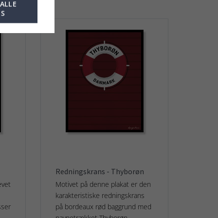
 ALLE
ES
Redningskrans - Thyborøn
evet
Motivet på denne plakat er den
karakteristiske redningskrans
sser
på bordeaux rød baggrund med
navnetrækket Thyborøn.