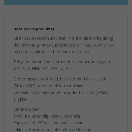
Detaljer om produktet
Så er STX eksamen afsluttet - tre års hårdt arbejde og
den almene gymnasieuddannelse er i hus. Huen er sat
på i den karakteriske bordeauxrøde farve.
Telegrammerne findes studenter, der har færdiggjort
STX, EUX, HHX, HG, HTX, og HF.
Der er også et kort med, hvor der med dialekt står
[Studænt] Studenten eller almindelige
lykønskningstelegrammer, hvor der blot står [Te'løk]
Tillykke.
Serie: Student
Tryk: Tryk udvendig - blank indvendig
Papirkvalitet: 250g - Ubehandlet papir
Inklusiv: Kuvert med selvklæbende lukning