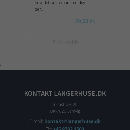
hovedet og fremtiden er lige
der...
20,00 kr.
Vis produkt
'
KONTAKT LANGERHUSE.DK
Industrivej 20
DK-7620 Lemvig
E-mail:
kontakt@langerhuse.dk
Tlf:
+45 9782 1500