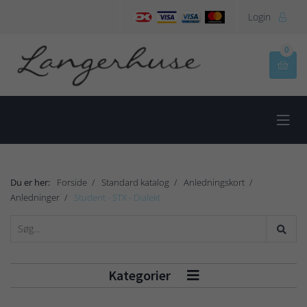
Login

0


Du er her:
Forside
Standard katalog
Anledningskort
Anledninger
Student - STX - Dialekt
Kategorier
