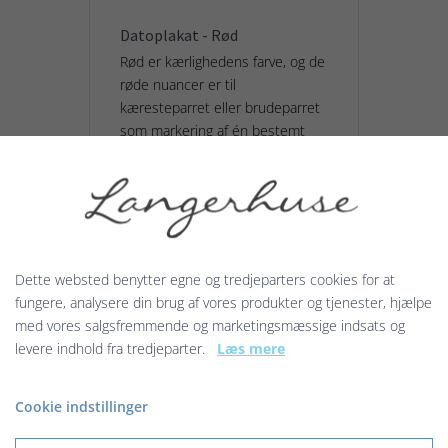
Datoplakat - Rød
Rød er kærlighedens farve, og de
røde nuancer er til
kæresteparret eller brudeparret
som markering af én bestemt
dag i deres forhold.
229,00 kr.
Vis produkt
Dette websted benytter egne og tredjeparters cookies for at
fungere, analysere din brug af vores produkter og tjenester, hjælpe
med vores salgsfremmende og marketingsmæssige indsats og
levere indhold fra tredjeparter.
Læs mere
Cookie indstillinger