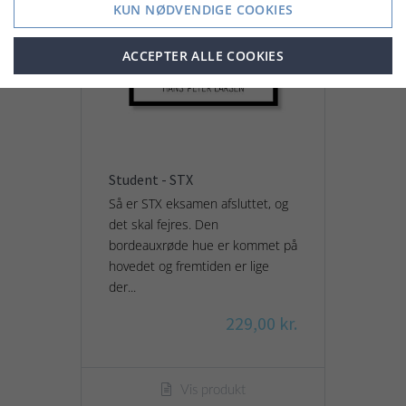
KUN NØDVENDIGE COOKIES
ACCEPTER ALLE COOKIES
Student - STX
Så er STX eksamen afsluttet, og
det skal fejres. Den
bordeauxrøde hue er kommet på
hovedet og fremtiden er lige
der...
229,00 kr.
Vis produkt