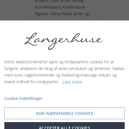
af livets store fester nemlig -
[Komfemasjon] Konfirmation.
Pigerne i deres flotte kjoler og...
15,00 kr.
Vis produkt
Dette websted benytter egne og tredjeparters cookies for at
fungere, analysere din brug af vores produkter og tjenester, hjælpe
med vores salgsfremmende og marketingsmæssige indsats og
levere indhold fra tredjeparter.
Læs mere
Cookie indstillinger
KUN NØDVENDIGE COOKIES
ACCEPTER ALLE COOKIES