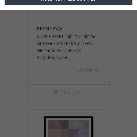
KRAM - Pige
Giv et KRAM! til din mor, din far,
dine bedsteforældre, din ven
eller veninde. Eller til et
forældrepar, der...
129,00 kr.
Vis produkt