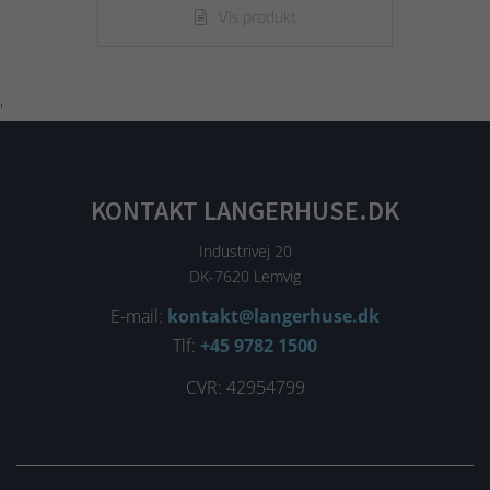
Vis produkt
'
KONTAKT LANGERHUSE.DK
Industrivej 20
DK-7620 Lemvig
E-mail:
kontakt@langerhuse.dk
Tlf:
+45 9782 1500
CVR: 42954799