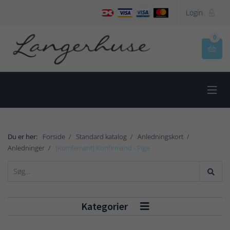
Login

0


Du er her:
Forside
Standard katalog
Anledningskort
Anledninger
[Komfemant] Konfirmand - Pige
Kategorier
