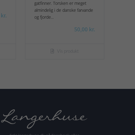
gatfinner. Torsken er meget
almindelig i de danske farvande
kr.
og fjorde...
50,00 kr.
Vis produkt