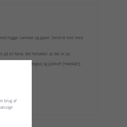
et med hygge, samvær og gaver. Send et kort med
t på en farve, der fortæller, at det er jul.
åst], Julegave [Ywlegau] og Julekort [Ywlekårt].
in brug af
mæssige