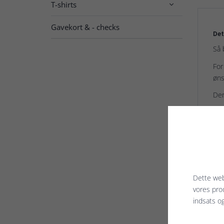
T-shirts

Gavekort & - checks
Det
Så b
For
øns
Der
Var
Seri
Try
Pap
Ink
Ind
Dette web
vores pro
indsats o