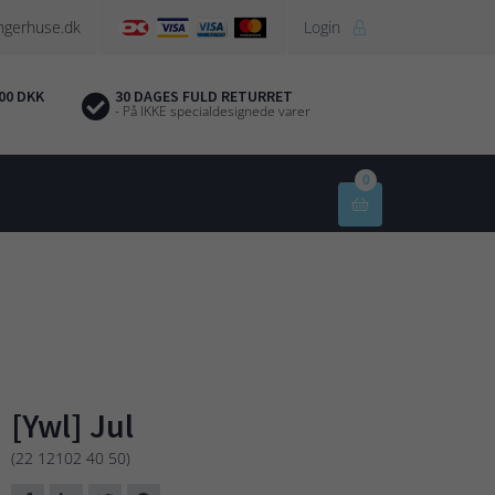
ngerhuse.dk
Login

00 DKK
30 DAGES FULD RETURRET
- På IKKE specialdesignede varer
0

[Ywl] Jul
(22 12102 40 50)