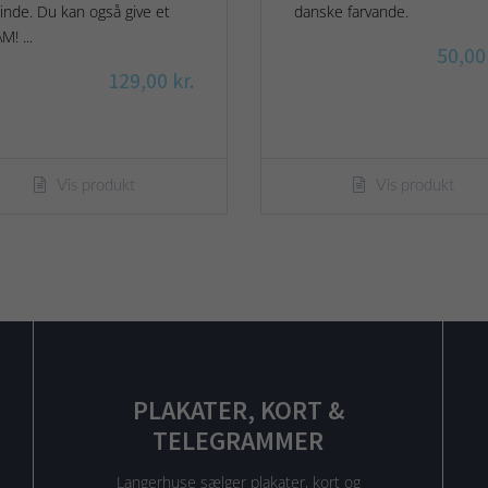
inde. Du kan også give et
danske farvande.
M! ...
50,00 
129,00 kr.
Vis produkt
Vis produkt
PLAKATER, KORT &
TELEGRAMMER
Langerhuse sælger plakater, kort og