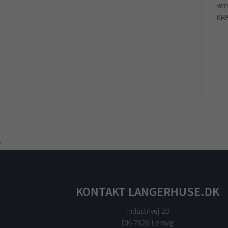
ven
KRA
'
KONTAKT LANGERHUSE.DK
Industrivej 20
DK-7620 Lemvig