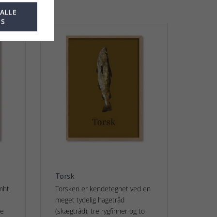
 ALLE
ES
Torsk
mht.
Torsken er kendetegnet ved en
meget tydelig hagetråd
de
(skægtråd), tre rygfinner og to