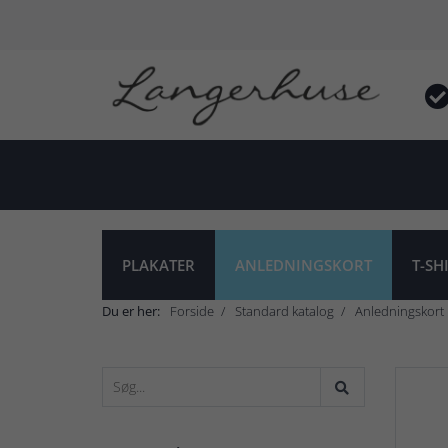
PLAKATER
ANLEDNINGSKORT
T-SH
Du er her:
Forside
Standard katalog
Anledningskort