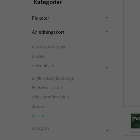
Kategorier
Plakater

Anledningskort

KRAM & Kærlighed
Dialekt
Anledninger

Bryllup & Bryllupsdage
Fødselsdagskort
Dåb & Konfirmation
Student
Julekort
Fotografi
