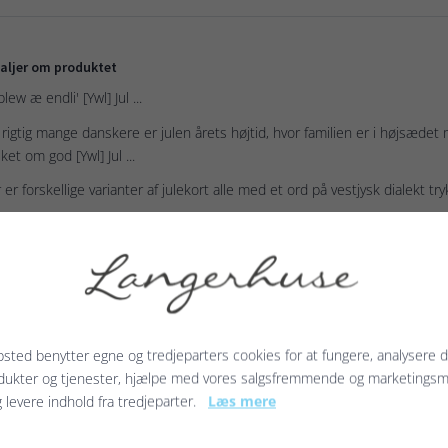
aljer om produktet
lew æ endli' [Ywl] Jul ...
 rigtig mange danskere er julen årets højtid, hvor familien er i højsæd
ket om god [Ywl] Jul ...
 er forskellige varianter af julekort alle med et ord på vestjysk dialekt tryk
ianterne er med ordene: Glædelig jul [Glædelig Ywl], Julefrokost (Ywlefrok
e: Jul
k: Tryk udvendig - blank indvendig
irkvalitet: 250g - Ubehandlet papir
lusiv: Kuvert med selvklæbende lukning
pakning: Pakket i cellofanpose
sted benytter egne og tredjeparters cookies for at fungere, analysere d
dukter og tjenester, hjælpe med vores salgsfremmende og marketings
g levere indhold fra tredjeparter.
Læs mere