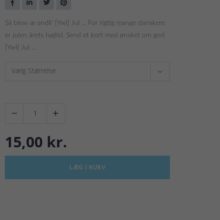
Så blew æ endli' [Ywl] Jul ... For rigtig mange danskere
er julen årets højtid. Send et kort med ønsket om god
[Ywl] Jul ...
Vælg Størrelse


15,00 kr.
LÆG I KURV